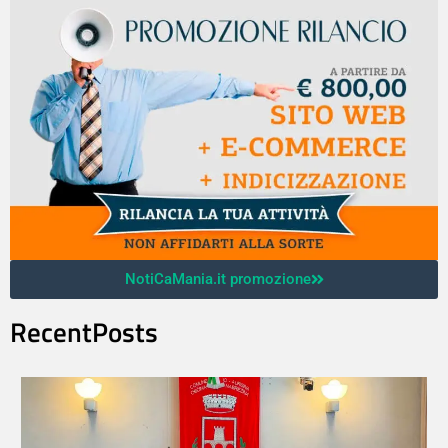
NotiCaMania.it promozione
RecentPosts