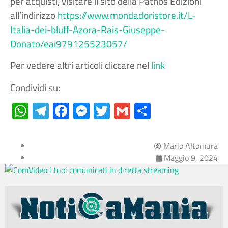
per acquisti, visitare il sito della Pathos Edizioni
all’indirizzo
https://www.mondadoristore.it/L-
Italia-dei-bluff-Azora-Rais-Giuseppe-
Donato/eai979125523057/
Per vedere altri articoli cliccare nel
link
Condividi su:
WhatsApp
Telegram
Facebook
Messenger
Twitter
Gmail
Condividi
Mario Altomura
Maggio 9, 2024