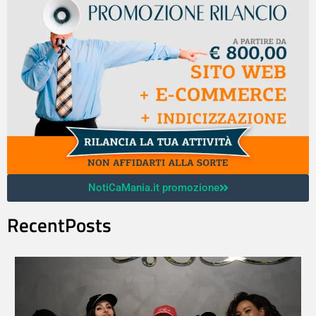
NotiCaMania.it promozione
RecentPosts