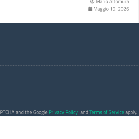
Mario Altomura
Maggio 19, 2026
eCAPTCHA and the Google
Privacy Policy
and
Terms of Service
apply.