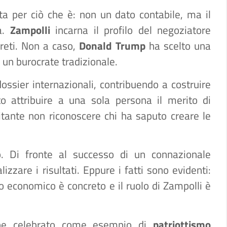
ta per ciò che è: non un dato contabile, ma il
sa.
Zampolli
incarna il profilo del negoziatore
creti. Non a caso,
Donald Trump
ha scelto una
 un burocrate tradizionale.
dossier internazionali, contribuendo a costruire
to attribuire a una sola persona il merito di
mitante non riconoscere chi ha saputo creare le
mo. Di fronte al successo di un connazionale
izzare i risultati. Eppure i fatti sono evidenti:
tto economico è concreto e il ruolo di Zampolli è
rebbe celebrato come esempio di
patriottismo