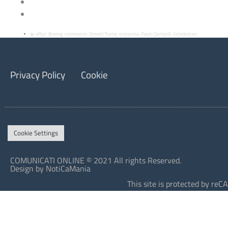
affari
Boeing
commercio
Donald Trump
economia
Paolo Zampolli
Uzbekistan
,
,
,
,
,
,
Privacy Policy
Cookie
Cookie Settings
COMUNICATI ONLINE © 2021 All rights Reserved.
Design by NotiCaMania
This site is protected by r