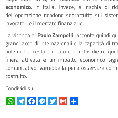
economico
. In Italia, invece, si rischia di 
dell’operazione ricadono soprattutto sul sis
lavoratori e il mercato finanziario.
La vicenda di
Paolo Zampolli
racconta quindi qua
grandi accordi internazionali e la capacità di tra
polemiche, resta un dato concreto: dietro que
filiera attivata e un impatto economico signi
comunicativo, varrebbe la pena osservare con 
costruito.
Condividi su:
WhatsApp
Telegram
Facebook
Messenger
Twitter
Gmail
Condividi