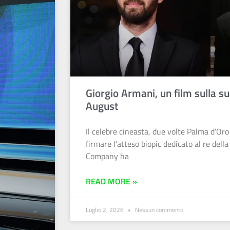
Giorgio Armani, un film sulla sua
August
Il celebre cineasta, due volte Palma d’Oro
firmare l’atteso biopic dedicato al re del
Company ha
READ MORE »
Luglio 2, 2026
Nessun commento