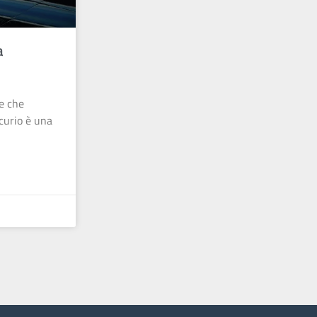
a
e che
rcurio è una