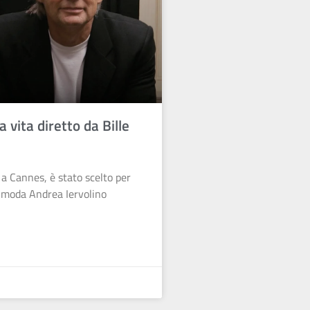
 vita diretto da Bille
 a Cannes, è stato scelto per
la moda Andrea Iervolino